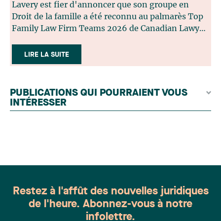
Lavery est fier d'annoncer que son groupe en
Droit de la famille a été reconnu au palmarès Top
Family Law Firm Teams 2026 de Canadian Lawyer.
Cette reconnaissance est le fruit d'un processus de
sélection rigoureux, fondé sur des nominations
LIRE LA SUITE
issues du lectorat, d'associations juridiques et de
contributeurs éditoriaux, suivies d'une évaluation
par un jury indépendant composé de praticiens
PUBLICATIONS QUI POURRAIENT VOUS
chevronnés en droit de la famille provenant de
INTÉRESSER
l'ensemble du Canada. Cette distinction
appartient à toute une équipe. Félicitations à
l'ensemble des membres du groupe en Droit de la
famille: Victoria Cohene, Isabelle Duval, Caroline
Harnois, Awatif Lakhdar, Elisabeth Pinard,
Kassandra Roberge, Adnana Zbona, Gabrielle
Dickins, Gabrielle Gallio et Aurélie Ouellet
Restez à l'affût des nouvelles juridiques
de l'heure. Abonnez-vous à notre
infolettre.