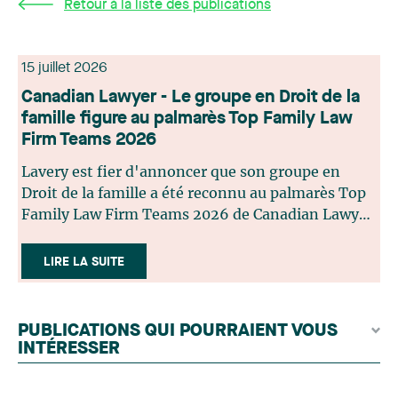
Retour à la liste des publications
15 juillet 2026
Canadian Lawyer - Le groupe en Droit de la
famille figure au palmarès Top Family Law
Firm Teams 2026
Lavery est fier d'annoncer que son groupe en
Droit de la famille a été reconnu au palmarès Top
Family Law Firm Teams 2026 de Canadian Lawyer.
Cette reconnaissance est le fruit d'un processus de
sélection rigoureux, fondé sur des nominations
LIRE LA SUITE
issues du lectorat, d'associations juridiques et de
contributeurs éditoriaux, suivies d'une évaluation
par un jury indépendant composé de praticiens
PUBLICATIONS QUI POURRAIENT VOUS
chevronnés en droit de la famille provenant de
INTÉRESSER
l'ensemble du Canada. Cette distinction
appartient à toute une équipe. Félicitations à