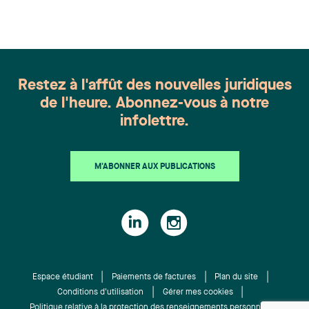
l'ensemble des membres du groupe en Droit de la
famille: Victoria Cohene, Isabelle Duval, Caroline
Harnois, Awatif Lakhdar, Elisabeth Pinard,
Kassandra Roberge, Adnana Zbona, Gabrielle
Dickins, Gabrielle Gallio et Aurélie Ouellet
Restez à l'affût des nouvelles juridiques
de l'heure. Abonnez-vous à notre
infolettre.
M'ABONNER AUX PUBLICATIONS
Espace étudiant
Paiements de factures
Plan du site
Conditions d'utilisation
Gérer mes cookies
Politique relative à la protection des renseignements personnels