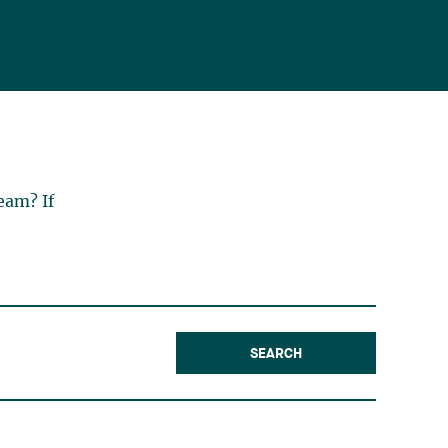
eam? If
SEARCH