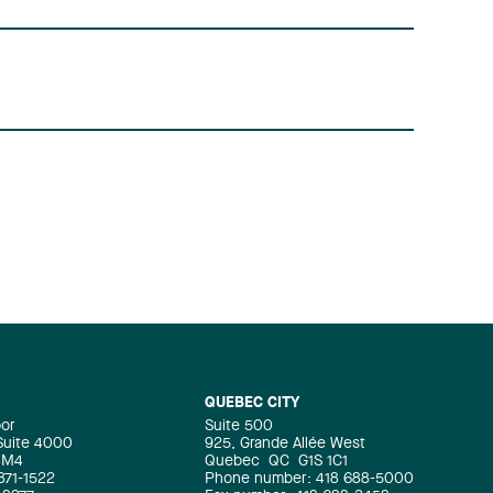
QUEBEC CITY
oor
Suite 500
 Suite 4000
925, Grande Allée West
4M4
Quebec
QC
G1S 1C1
871-1522
Phone number: 418 688-5000