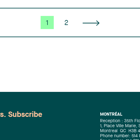
1
2
ws. Subscribe
MONTRÉAL
Reception : 35th Fl
1, Place Ville Marie,
Montreal
QC
H3B 
Phone number: 514 