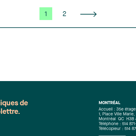
1
2
diques de
MONTRÉAL
Accueil : 35e étage
lettre.
1, Place Ville Mari
Montréal
QC
H3B
Téléphone : 514 871
Télécopieur : 514 8