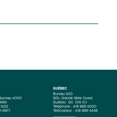
QUÉBEC
Bureau 500
e, bureau 4000
925, Grande Allée Ouest
 4M4
Québec
QC
G1S 1C1
-1522
Téléphone : 418 688-5000
71-8977
Télécopieur : 418 688-3458