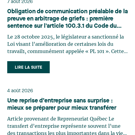
7 août 2026
Obligation de communication préalable de la
preuve en arbitrage de griefs : première
sentence sur l'article 100.3.1 du Code du
travail
Le 28 octobre 2025, le législateur a sanctionné la
Loi visant l’amélioration de certaines lois du
travail1, communément appelée « PL 101 ». Cette
réforme s’inscrit dans un objectif affirmé
d’amélioration de l’efficience en arbitrage de
LIRE LA SUITE
griefs, notamment par la réduction des délais, par
une gestion plus structurée des dossiers et par
une préparation accrue des causes. Les notes
4 août 2026
explicatives annoncent d’ailleurs expressément
Une reprise d’entreprise sans surprise :
l’intention de « détermin[er] les règles relatives à
mieux se préparer pour mieux transférer
la communication de la preuve avant l’audition du
grief »2. Dans ce contexte, le Code du travail3 a
Article provenant de Repreneuriat Québec Le
été modifié afin d’introduire, entre autres,
transfert d’entreprise représente souvent l’une
l’article 100.3.1, qui impose désormais aux parties
des transactions les plus importantes dans la vie