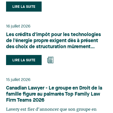
le domaine du droit des technologies. Valérie
LIRE LA SUITE
Belle-Isle est associée au sein du groupe de droit
administratif de Lavery. Sa pratique porte
principalement sur le droit de l’environnement,
16 juillet 2026
l’urbanisme, l’aménagement et le développement
Les crédits d'impôt pour les technologies
du territoire. Elle conseille et représente une
de l'énergie propre exigent dès à présent
clientèle publique et privée dans le cadre d’enjeux
des choix de structuration mûrement
touchant notamment les obligations
réfléchis
environnementales, l’obtention d’autorisations
et de permis, l’application et la contestation de
LIRE LA SUITE
règlements d’urbanisme, ainsi que les dossiers
d’expropriation. Elle accompagne également les
municipalités dans la validation juridique de leurs
15 juillet 2026
décisions et dans la planification de leurs projets.
Canadian Lawyer - Le groupe en Droit de la
Reconnue pour son approche à la fois stratégique
famille figure au palmarès Top Family Law
et pratique, elle intervient aussi en matière de
Firm Teams 2026
taxation municipale et d’évaluation foncière, en
plus de contribuer régulièrement à des
Lavery est fier d'annoncer que son groupe en