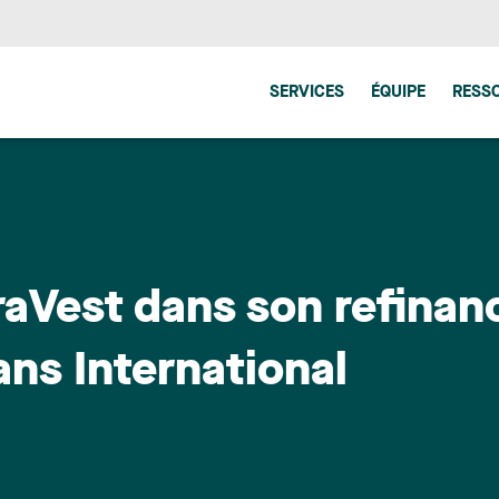
SERVICES
ÉQUIPE
RESS
rraVest dans son refina
ans International