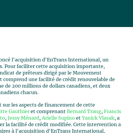
oncé l'acquisition d'EnTrans International, un
 Pour faciliter cette acquisition importante,
syndicat de prêteurs dirigé par le Mouvement
t comprend une facilité de crédit renouvelable de
me de 200 millions de dollars canadiens, et deux
canadiens chacun.
st sur les aspects de financement de cette
itte Gauthier
et comprenant
Bernard Trang
,
Francis
nto
,
Jessy Ménard
,
Arielle Supino
et
Yanick Vlasak
, a
r la facilité de crédit modifiée. Cette intervention a
aires à l'acquisition d'EnTrans International,