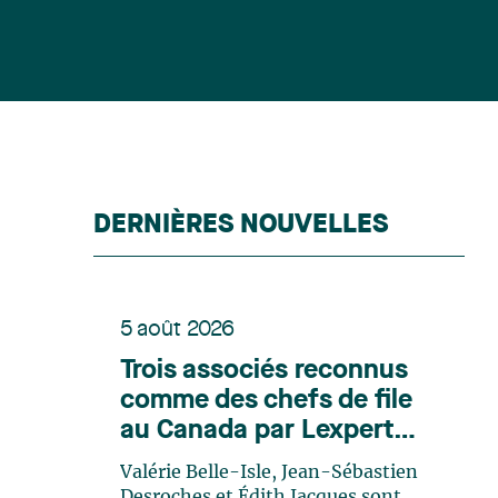
DERNIÈRES NOUVELLES
5 août 2026
Trois associés reconnus
comme des chefs de file
au Canada par Lexpert
dans son édition spéciale
Valérie Belle-Isle, Jean-Sébastien
en énergie
Desroches et Édith Jacques sont