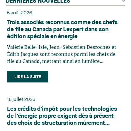
DERNIÈRES NOUVELLES
5 août 2026
Trois associés reconnus comme des chefs
de file au Canada par Lexpert dans son
édition spéciale en énergie
Valérie Belle-Isle, Jean-Sébastien Desroches et
Édith Jacques sont reconnus parmi les chefs de
file au Canada, mettant ainsi en lumière
l'excellence et le rôle stratégique du cabinet dans
le domaine du droit des technologies. Valérie
LIRE LA SUITE
Belle-Isle est associée au sein du groupe de droit
administratif de Lavery. Sa pratique porte
principalement sur le droit de l’environnement,
16 juillet 2026
l’urbanisme, l’aménagement et le développement
Les crédits d'impôt pour les technologies
du territoire. Elle conseille et représente une
de l'énergie propre exigent dès à présent
clientèle publique et privée dans le cadre d’enjeux
des choix de structuration mûrement
touchant notamment les obligations
réfléchis