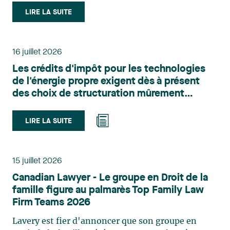
le domaine du droit des technologies. Valérie
LIRE LA SUITE
Belle-Isle est associée au sein du groupe de droit
administratif de Lavery. Sa pratique porte
principalement sur le droit de l’environnement,
16 juillet 2026
l’urbanisme, l’aménagement et le développement
Les crédits d'impôt pour les technologies
du territoire. Elle conseille et représente une
de l'énergie propre exigent dès à présent
clientèle publique et privée dans le cadre d’enjeux
des choix de structuration mûrement
touchant notamment les obligations
réfléchis
environnementales, l’obtention d’autorisations
et de permis, l’application et la contestation de
LIRE LA SUITE
règlements d’urbanisme, ainsi que les dossiers
d’expropriation. Elle accompagne également les
municipalités dans la validation juridique de leurs
15 juillet 2026
décisions et dans la planification de leurs projets.
Canadian Lawyer - Le groupe en Droit de la
Reconnue pour son approche à la fois stratégique
famille figure au palmarès Top Family Law
et pratique, elle intervient aussi en matière de
Firm Teams 2026
taxation municipale et d’évaluation foncière, en
plus de contribuer régulièrement à des
Lavery est fier d'annoncer que son groupe en