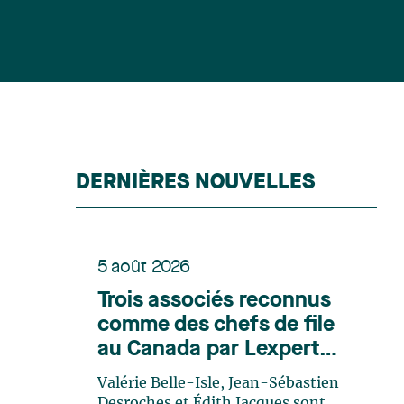
DERNIÈRES NOUVELLES
5 août 2026
Trois associés reconnus
comme des chefs de file
au Canada par Lexpert
dans son édition spéciale
Valérie Belle-Isle, Jean-Sébastien
en énergie
Desroches et Édith Jacques sont