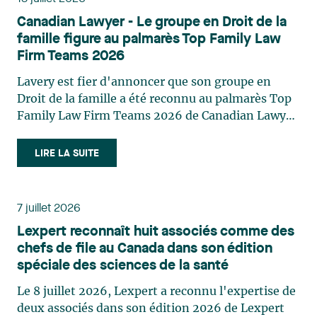
décisions et dans la planification de leurs projets.
Canadian Lawyer - Le groupe en Droit de la
Reconnue pour son approche à la fois stratégique
famille figure au palmarès Top Family Law
et pratique, elle intervient aussi en matière de
Firm Teams 2026
taxation municipale et d’évaluation foncière, en
plus de contribuer régulièrement à des
Lavery est fier d'annoncer que son groupe en
publications et à des activités de formation. Jean-
Droit de la famille a été reconnu au palmarès Top
Sébastien Desroches œuvre en droit des affaires,
Family Law Firm Teams 2026 de Canadian Lawyer.
principalement dans le domaine des fusions et
Cette reconnaissance est le fruit d'un processus de
acquisitions, des infrastructures, des énergies
sélection rigoureux, fondé sur des nominations
LIRE LA SUITE
renouvelables et du développement de projets,
issues du lectorat, d'associations juridiques et de
ainsi que des partenariats stratégiques. Il a eu
contributeurs éditoriaux, suivies d'une évaluation
l’opportunité de piloter plusieurs transactions
par un jury indépendant composé de praticiens
7 juillet 2026
d'envergure, d’opérations juridiques complexes,
chevronnés en droit de la famille provenant de
Lexpert reconnaît huit associés comme des
de transactions transfrontalières, de
l'ensemble du Canada. Cette distinction
chefs de file au Canada dans son édition
réorganisations et d’investissements au Canada
appartient à toute une équipe. Félicitations à
spéciale des sciences de la santé
et sur la scène internationale pour des clients
l'ensemble des membres du groupe en Droit de la
canadiens, américains et européens, des sociétés
famille: Victoria Cohene, Isabelle Duval, Caroline
Le 8 juillet 2026, Lexpert a reconnu l'expertise de
internationales et des clients institutionnels,
Harnois, Awatif Lakhdar, Elisabeth Pinard,
deux associés dans son édition 2026 de Lexpert