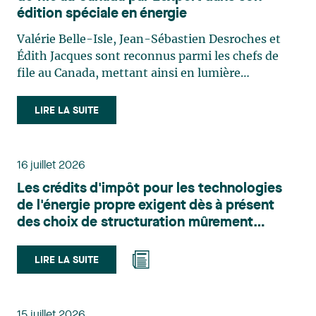
édition spéciale en énergie
Valérie Belle-Isle, Jean-Sébastien Desroches et
Édith Jacques sont reconnus parmi les chefs de
file au Canada, mettant ainsi en lumière
l'excellence et le rôle stratégique du cabinet dans
le domaine du droit des technologies. Valérie
LIRE LA SUITE
Belle-Isle est associée au sein du groupe de droit
administratif de Lavery. Sa pratique porte
principalement sur le droit de l’environnement,
16 juillet 2026
l’urbanisme, l’aménagement et le développement
Les crédits d'impôt pour les technologies
du territoire. Elle conseille et représente une
de l'énergie propre exigent dès à présent
clientèle publique et privée dans le cadre d’enjeux
des choix de structuration mûrement
touchant notamment les obligations
réfléchis
environnementales, l’obtention d’autorisations
et de permis, l’application et la contestation de
LIRE LA SUITE
règlements d’urbanisme, ainsi que les dossiers
d’expropriation. Elle accompagne également les
municipalités dans la validation juridique de leurs
15 juillet 2026