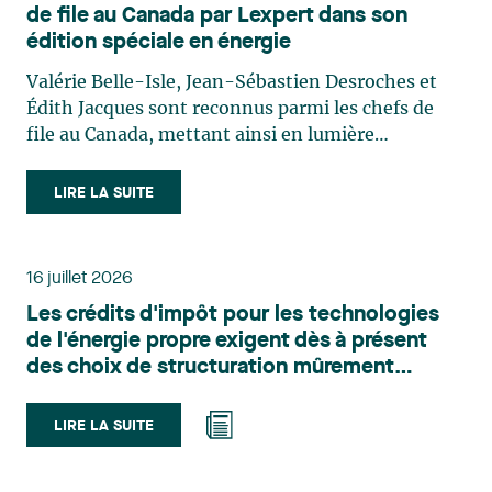
de file au Canada par Lexpert dans son
édition spéciale en énergie
Valérie Belle-Isle, Jean-Sébastien Desroches et
Édith Jacques sont reconnus parmi les chefs de
file au Canada, mettant ainsi en lumière
l'excellence et le rôle stratégique du cabinet dans
le domaine du droit des technologies. Valérie
LIRE LA SUITE
Belle-Isle est associée au sein du groupe de droit
administratif de Lavery. Sa pratique porte
principalement sur le droit de l’environnement,
16 juillet 2026
l’urbanisme, l’aménagement et le développement
Les crédits d'impôt pour les technologies
du territoire. Elle conseille et représente une
de l'énergie propre exigent dès à présent
clientèle publique et privée dans le cadre d’enjeux
des choix de structuration mûrement
touchant notamment les obligations
réfléchis
environnementales, l’obtention d’autorisations
et de permis, l’application et la contestation de
LIRE LA SUITE
règlements d’urbanisme, ainsi que les dossiers
d’expropriation. Elle accompagne également les