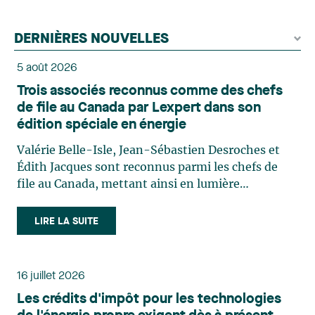
DERNIÈRES NOUVELLES
5 août 2026
Trois associés reconnus comme des chefs
de file au Canada par Lexpert dans son
édition spéciale en énergie
Valérie Belle-Isle, Jean-Sébastien Desroches et
Édith Jacques sont reconnus parmi les chefs de
file au Canada, mettant ainsi en lumière
l'excellence et le rôle stratégique du cabinet dans
le domaine du droit des technologies. Valérie
LIRE LA SUITE
Belle-Isle est associée au sein du groupe de droit
administratif de Lavery. Sa pratique porte
principalement sur le droit de l’environnement,
16 juillet 2026
l’urbanisme, l’aménagement et le développement
Les crédits d'impôt pour les technologies
du territoire. Elle conseille et représente une