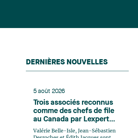
DERNIÈRES NOUVELLES
5 août 2026
Trois associés reconnus
comme des chefs de file
au Canada par Lexpert
dans son édition spéciale
Valérie Belle-Isle, Jean-Sébastien
en énergie
Desroches et Édith Jacques sont