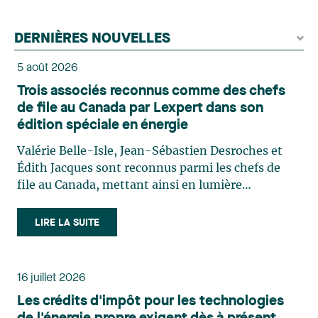
DERNIÈRES NOUVELLES
5 août 2026
Trois associés reconnus comme des chefs
de file au Canada par Lexpert dans son
édition spéciale en énergie
Valérie Belle-Isle, Jean-Sébastien Desroches et
Édith Jacques sont reconnus parmi les chefs de
file au Canada, mettant ainsi en lumière
l'excellence et le rôle stratégique du cabinet dans
le domaine du droit des technologies. Valérie
LIRE LA SUITE
Belle-Isle est associée au sein du groupe de droit
administratif de Lavery. Sa pratique porte
principalement sur le droit de l’environnement,
16 juillet 2026
l’urbanisme, l’aménagement et le développement
Les crédits d'impôt pour les technologies
du territoire. Elle conseille et représente une