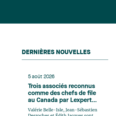
DERNIÈRES NOUVELLES
5 août 2026
Trois associés reconnus
comme des chefs de file
au Canada par Lexpert
dans son édition spéciale
Valérie Belle-Isle, Jean-Sébastien
en énergie
Desroches et Édith Jacques sont