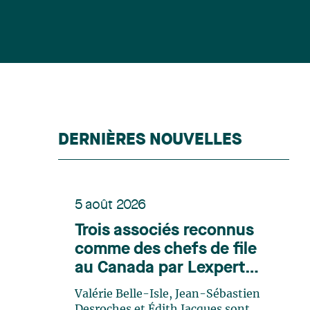
DERNIÈRES NOUVELLES
5 août 2026
Trois associés reconnus
comme des chefs de file
au Canada par Lexpert
dans son édition spéciale
Valérie Belle-Isle, Jean-Sébastien
en énergie
Desroches et Édith Jacques sont