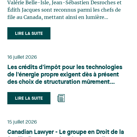
Valérie Belle-Isle, Jean-Sébastien Desroches et
Édith Jacques sont reconnus parmi les chefs de
file au Canada, mettant ainsi en lumière
l'excellence et le rôle stratégique du cabinet dans
le domaine du droit des technologies. Valérie
LIRE LA SUITE
Belle-Isle est associée au sein du groupe de droit
administratif de Lavery. Sa pratique porte
principalement sur le droit de l’environnement,
16 juillet 2026
l’urbanisme, l’aménagement et le développement
Les crédits d'impôt pour les technologies
du territoire. Elle conseille et représente une
de l'énergie propre exigent dès à présent
clientèle publique et privée dans le cadre d’enjeux
des choix de structuration mûrement
touchant notamment les obligations
réfléchis
environnementales, l’obtention d’autorisations
et de permis, l’application et la contestation de
LIRE LA SUITE
règlements d’urbanisme, ainsi que les dossiers
d’expropriation. Elle accompagne également les
municipalités dans la validation juridique de leurs
15 juillet 2026
décisions et dans la planification de leurs projets.
Canadian Lawyer - Le groupe en Droit de la
Reconnue pour son approche à la fois stratégique