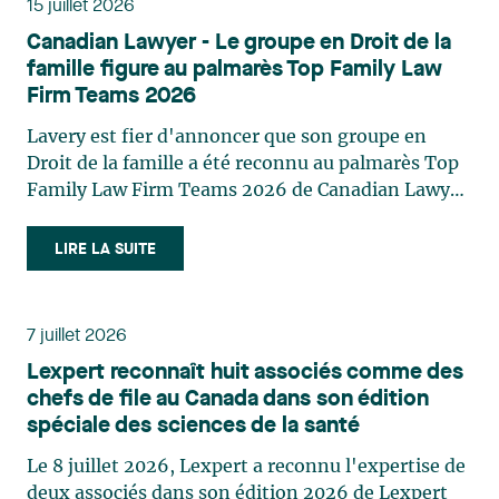
15 juillet 2026
décisions et dans la planification de leurs projets.
Canadian Lawyer - Le groupe en Droit de la
Reconnue pour son approche à la fois stratégique
famille figure au palmarès Top Family Law
et pratique, elle intervient aussi en matière de
Firm Teams 2026
taxation municipale et d’évaluation foncière, en
plus de contribuer régulièrement à des
Lavery est fier d'annoncer que son groupe en
publications et à des activités de formation. Jean-
Droit de la famille a été reconnu au palmarès Top
Sébastien Desroches œuvre en droit des affaires,
Family Law Firm Teams 2026 de Canadian Lawyer.
principalement dans le domaine des fusions et
Cette reconnaissance est le fruit d'un processus de
acquisitions, des infrastructures, des énergies
sélection rigoureux, fondé sur des nominations
LIRE LA SUITE
renouvelables et du développement de projets,
issues du lectorat, d'associations juridiques et de
ainsi que des partenariats stratégiques. Il a eu
contributeurs éditoriaux, suivies d'une évaluation
l’opportunité de piloter plusieurs transactions
par un jury indépendant composé de praticiens
7 juillet 2026
d'envergure, d’opérations juridiques complexes,
chevronnés en droit de la famille provenant de
Lexpert reconnaît huit associés comme des
de transactions transfrontalières, de
l'ensemble du Canada. Cette distinction
chefs de file au Canada dans son édition
réorganisations et d’investissements au Canada
appartient à toute une équipe. Félicitations à
spéciale des sciences de la santé
et sur la scène internationale pour des clients
l'ensemble des membres du groupe en Droit de la
canadiens, américains et européens, des sociétés
famille: Victoria Cohene, Isabelle Duval, Caroline
Le 8 juillet 2026, Lexpert a reconnu l'expertise de
internationales et des clients institutionnels,
Harnois, Awatif Lakhdar, Elisabeth Pinard,
deux associés dans son édition 2026 de Lexpert