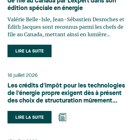
de file au Canada par Lexpert dans son
édition spéciale en énergie
Valérie Belle-Isle, Jean-Sébastien Desroches et
Édith Jacques sont reconnus parmi les chefs de
file au Canada, mettant ainsi en lumière
l'excellence et le rôle stratégique du cabinet dans
le domaine du droit des technologies. Valérie
LIRE LA SUITE
Belle-Isle est associée au sein du groupe de droit
administratif de Lavery. Sa pratique porte
principalement sur le droit de l’environnement,
16 juillet 2026
l’urbanisme, l’aménagement et le développement
Les crédits d'impôt pour les technologies
du territoire. Elle conseille et représente une
de l'énergie propre exigent dès à présent
clientèle publique et privée dans le cadre d’enjeux
des choix de structuration mûrement
touchant notamment les obligations
réfléchis
environnementales, l’obtention d’autorisations
et de permis, l’application et la contestation de
LIRE LA SUITE
règlements d’urbanisme, ainsi que les dossiers
d’expropriation. Elle accompagne également les
municipalités dans la validation juridique de leurs