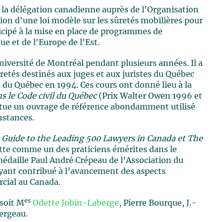
de la délégation canadienne auprès de l'Organisation
tion d'une loi modèle sur les sûretés mobilières pour
icipé à la mise en place de programmes de
e et de l'Europe de l'Est.
Université de Montréal pendant plusieurs années. Il a
retés destinés aux juges et aux juristes du Québec
l du Québec en 1994. Ces cours ont donné lieu à la
ns le Code civil du Québec
(Prix Walter Owen 1996 et
stitue un ouvrage de référence abondamment utilisé
instances.
Guide to the Leading 500 Lawyers in Canada et The
te comme un des praticiens émérites dans le
 médaille Paul André Crépeau de l’Association du
ayant contribué à l’avancement des aspects
rcial au Canada.
es
 soit M
Odette Jobin-Laberge
, Pierre Bourque, J.-
ergeau.