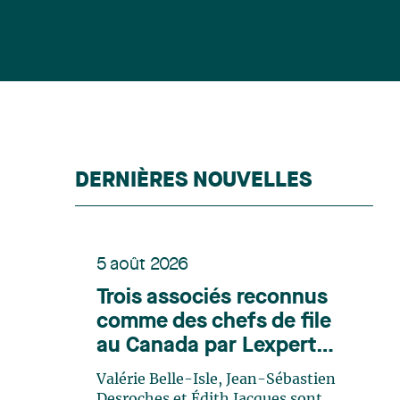
DERNIÈRES NOUVELLES
5 août 2026
Trois associés reconnus
comme des chefs de file
au Canada par Lexpert
dans son édition spéciale
Valérie Belle-Isle, Jean-Sébastien
en énergie
Desroches et Édith Jacques sont