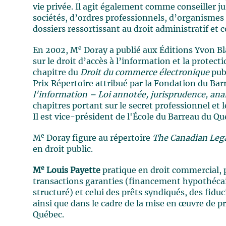
vie privée. Il agit également comme conseiller 
sociétés, d’ordres professionnels, d’organismes 
dossiers ressortissant au droit administratif et 
e
En 2002, M
Doray a publié aux Éditions Yvon Bla
sur le droit d’accès à l’information et la prote
chapitre du
Droit du commerce électronique
publ
Prix Répertoire attribué par la Fondation du Ba
l'information – Loi annotée, jurisprudence, an
chapitres portant sur le secret professionnel et l
Il est vice-président de l'École du Barreau du Qu
e
M
Doray figure au répertoire
The Canadian Leg
en droit public.
e
M
Louis Payette
pratique en droit commercial, 
transactions garanties (financement hypothéc
structuré) et celui des prêts syndiqués, des fidu
ainsi que dans le cadre de la mise en œuvre de p
Québec.