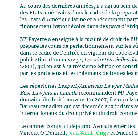
Au cours des dernières années, il a agi au sein 
des États américains dans le cadre de la prépara
les États d'Amérique latine et a récemment part
financement hypothécaire dans des pays d'Afriqu
e
M
Payette a enseigné à la faculté de droit de l'
préparé les cours de perfectionnement sur les sû
dans le cadre de l'entrée en vigueur du Code civi
publication d’un ouvrage,
Les sûretés réelles da
2002), qui en est à sa troisième édition et con
par les praticiens et les tribunaux de toutes les 
Les répertoires
Lexpert/American Lawyer Media 
e
Best Lawyers in Canada
recommandent M
Payet
domaine du droit bancaire. En 2007, il a reçu la
Barreau canadien qui est décernée aux juristes 
internationaux du droit privé et du droit comme
Le cabinet comptait déjà cinq Avocats émérites,
Vincent O’Donnell,
Jean Saint-Onge
et Michel Y