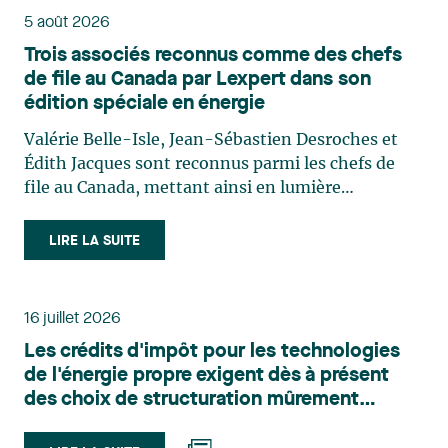
5 août 2026
Trois associés reconnus comme des chefs
de file au Canada par Lexpert dans son
édition spéciale en énergie
Valérie Belle-Isle, Jean-Sébastien Desroches et
Édith Jacques sont reconnus parmi les chefs de
file au Canada, mettant ainsi en lumière
l'excellence et le rôle stratégique du cabinet dans
le domaine du droit des technologies. Valérie
LIRE LA SUITE
Belle-Isle est associée au sein du groupe de droit
administratif de Lavery. Sa pratique porte
principalement sur le droit de l’environnement,
16 juillet 2026
l’urbanisme, l’aménagement et le développement
Les crédits d'impôt pour les technologies
du territoire. Elle conseille et représente une
de l'énergie propre exigent dès à présent
clientèle publique et privée dans le cadre d’enjeux
des choix de structuration mûrement
touchant notamment les obligations
réfléchis
environnementales, l’obtention d’autorisations