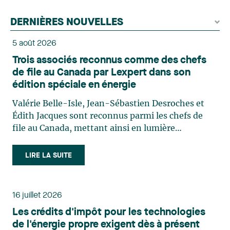
DERNIÈRES NOUVELLES
5 août 2026
Trois associés reconnus comme des chefs
de file au Canada par Lexpert dans son
édition spéciale en énergie
Valérie Belle-Isle, Jean-Sébastien Desroches et
Édith Jacques sont reconnus parmi les chefs de
file au Canada, mettant ainsi en lumière
l'excellence et le rôle stratégique du cabinet dans
le domaine du droit des technologies. Valérie
LIRE LA SUITE
Belle-Isle est associée au sein du groupe de droit
administratif de Lavery. Sa pratique porte
principalement sur le droit de l’environnement,
16 juillet 2026
l’urbanisme, l’aménagement et le développement
Les crédits d'impôt pour les technologies
du territoire. Elle conseille et représente une
de l'énergie propre exigent dès à présent
clientèle publique et privée dans le cadre d’enjeux