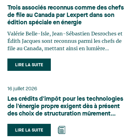
Trois associés reconnus comme des chefs
de file au Canada par Lexpert dans son
édition spéciale en énergie
Valérie Belle-Isle, Jean-Sébastien Desroches et
Édith Jacques sont reconnus parmi les chefs de
file au Canada, mettant ainsi en lumière
l'excellence et le rôle stratégique du cabinet dans
le domaine du droit des technologies. Valérie
LIRE LA SUITE
Belle-Isle est associée au sein du groupe de droit
administratif de Lavery. Sa pratique porte
principalement sur le droit de l’environnement,
16 juillet 2026
l’urbanisme, l’aménagement et le développement
Les crédits d'impôt pour les technologies
du territoire. Elle conseille et représente une
de l'énergie propre exigent dès à présent
clientèle publique et privée dans le cadre d’enjeux
des choix de structuration mûrement
touchant notamment les obligations
réfléchis
environnementales, l’obtention d’autorisations
et de permis, l’application et la contestation de
LIRE LA SUITE
règlements d’urbanisme, ainsi que les dossiers