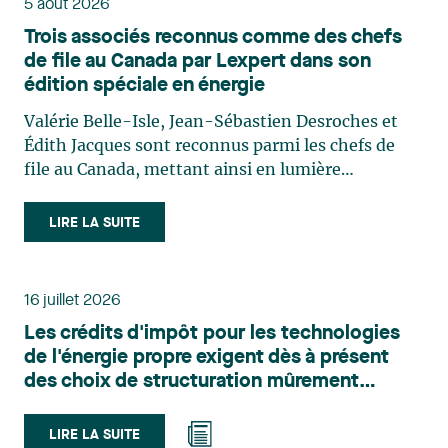
5 août 2026
Trois associés reconnus comme des chefs
de file au Canada par Lexpert dans son
édition spéciale en énergie
Valérie Belle-Isle, Jean-Sébastien Desroches et
Édith Jacques sont reconnus parmi les chefs de
file au Canada, mettant ainsi en lumière
l'excellence et le rôle stratégique du cabinet dans
le domaine du droit des technologies. Valérie
LIRE LA SUITE
Belle-Isle est associée au sein du groupe de droit
administratif de Lavery. Sa pratique porte
principalement sur le droit de l’environnement,
16 juillet 2026
l’urbanisme, l’aménagement et le développement
Les crédits d'impôt pour les technologies
du territoire. Elle conseille et représente une
de l'énergie propre exigent dès à présent
clientèle publique et privée dans le cadre d’enjeux
des choix de structuration mûrement
touchant notamment les obligations
réfléchis
environnementales, l’obtention d’autorisations
et de permis, l’application et la contestation de
LIRE LA SUITE