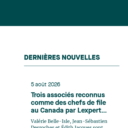
DERNIÈRES NOUVELLES
5 août 2026
Trois associés reconnus
comme des chefs de file
au Canada par Lexpert
dans son édition spéciale
Valérie Belle-Isle, Jean-Sébastien
en énergie
Desroches et Édith Jacques sont