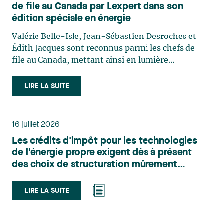
de file au Canada par Lexpert dans son
édition spéciale en énergie
Valérie Belle-Isle, Jean-Sébastien Desroches et
Édith Jacques sont reconnus parmi les chefs de
file au Canada, mettant ainsi en lumière
l'excellence et le rôle stratégique du cabinet dans
le domaine du droit des technologies. Valérie
LIRE LA SUITE
Belle-Isle est associée au sein du groupe de droit
administratif de Lavery. Sa pratique porte
principalement sur le droit de l’environnement,
16 juillet 2026
l’urbanisme, l’aménagement et le développement
Les crédits d'impôt pour les technologies
du territoire. Elle conseille et représente une
de l'énergie propre exigent dès à présent
clientèle publique et privée dans le cadre d’enjeux
des choix de structuration mûrement
touchant notamment les obligations
réfléchis
environnementales, l’obtention d’autorisations
et de permis, l’application et la contestation de
LIRE LA SUITE
règlements d’urbanisme, ainsi que les dossiers
d’expropriation. Elle accompagne également les