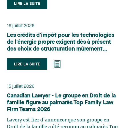
le domaine du droit des technologies. Valérie
LIRE LA SUITE
Belle-Isle est associée au sein du groupe de droit
administratif de Lavery. Sa pratique porte
principalement sur le droit de l’environnement,
16 juillet 2026
l’urbanisme, l’aménagement et le développement
Les crédits d'impôt pour les technologies
du territoire. Elle conseille et représente une
de l'énergie propre exigent dès à présent
clientèle publique et privée dans le cadre d’enjeux
des choix de structuration mûrement
touchant notamment les obligations
réfléchis
environnementales, l’obtention d’autorisations
et de permis, l’application et la contestation de
LIRE LA SUITE
règlements d’urbanisme, ainsi que les dossiers
d’expropriation. Elle accompagne également les
municipalités dans la validation juridique de leurs
15 juillet 2026
décisions et dans la planification de leurs projets.
Canadian Lawyer - Le groupe en Droit de la
Reconnue pour son approche à la fois stratégique
famille figure au palmarès Top Family Law
et pratique, elle intervient aussi en matière de
Firm Teams 2026
taxation municipale et d’évaluation foncière, en
plus de contribuer régulièrement à des
Lavery est fier d'annoncer que son groupe en
publications et à des activités de formation. Jean-
Droit de la famille a été reconnu au palmarès Top