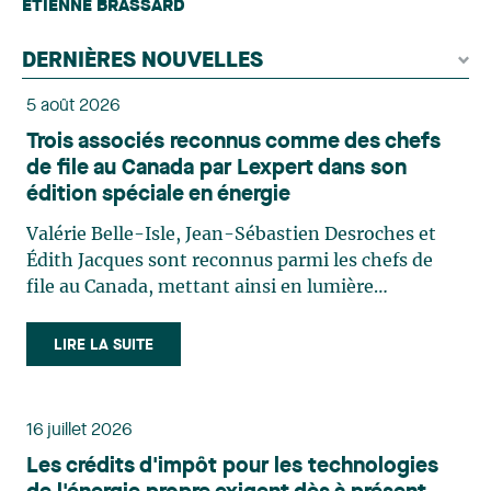
ÉTIENNE BRASSARD
DERNIÈRES NOUVELLES
5 août 2026
Trois associés reconnus comme des chefs
de file au Canada par Lexpert dans son
édition spéciale en énergie
Valérie Belle-Isle, Jean-Sébastien Desroches et
Édith Jacques sont reconnus parmi les chefs de
file au Canada, mettant ainsi en lumière
l'excellence et le rôle stratégique du cabinet dans
le domaine du droit des technologies. Valérie
LIRE LA SUITE
Belle-Isle est associée au sein du groupe de droit
administratif de Lavery. Sa pratique porte
principalement sur le droit de l’environnement,
16 juillet 2026
l’urbanisme, l’aménagement et le développement
Les crédits d'impôt pour les technologies
du territoire. Elle conseille et représente une