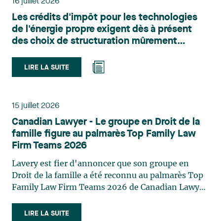
16 juillet 2026
l’urbanisme, l’aménagement et le développement
Les crédits d'impôt pour les technologies
du territoire. Elle conseille et représente une
de l'énergie propre exigent dès à présent
clientèle publique et privée dans le cadre d’enjeux
des choix de structuration mûrement
touchant notamment les obligations
réfléchis
environnementales, l’obtention d’autorisations
et de permis, l’application et la contestation de
LIRE LA SUITE
règlements d’urbanisme, ainsi que les dossiers
d’expropriation. Elle accompagne également les
municipalités dans la validation juridique de leurs
15 juillet 2026
décisions et dans la planification de leurs projets.
Canadian Lawyer - Le groupe en Droit de la
Reconnue pour son approche à la fois stratégique
famille figure au palmarès Top Family Law
et pratique, elle intervient aussi en matière de
Firm Teams 2026
taxation municipale et d’évaluation foncière, en
plus de contribuer régulièrement à des
Lavery est fier d'annoncer que son groupe en
publications et à des activités de formation. Jean-
Droit de la famille a été reconnu au palmarès Top
Sébastien Desroches œuvre en droit des affaires,
Family Law Firm Teams 2026 de Canadian Lawyer.
principalement dans le domaine des fusions et
Cette reconnaissance est le fruit d'un processus de
acquisitions, des infrastructures, des énergies
sélection rigoureux, fondé sur des nominations
LIRE LA SUITE