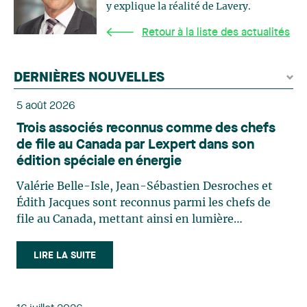
y explique la réalité de Lavery.
Retour à la liste des actualités
DERNIÈRES NOUVELLES
5 août 2026
Trois associés reconnus comme des chefs
de file au Canada par Lexpert dans son
édition spéciale en énergie
Valérie Belle-Isle, Jean-Sébastien Desroches et
Édith Jacques sont reconnus parmi les chefs de
file au Canada, mettant ainsi en lumière
l'excellence et le rôle stratégique du cabinet dans
le domaine du droit des technologies. Valérie
LIRE LA SUITE
Belle-Isle est associée au sein du groupe de droit
administratif de Lavery. Sa pratique porte
principalement sur le droit de l’environnement,