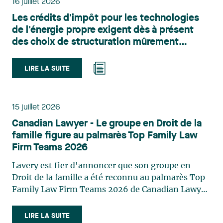
16 juillet 2026
l’urbanisme, l’aménagement et le développement
Les crédits d'impôt pour les technologies
du territoire. Elle conseille et représente une
de l'énergie propre exigent dès à présent
clientèle publique et privée dans le cadre d’enjeux
des choix de structuration mûrement
touchant notamment les obligations
réfléchis
environnementales, l’obtention d’autorisations
et de permis, l’application et la contestation de
LIRE LA SUITE
règlements d’urbanisme, ainsi que les dossiers
d’expropriation. Elle accompagne également les
municipalités dans la validation juridique de leurs
15 juillet 2026
décisions et dans la planification de leurs projets.
Canadian Lawyer - Le groupe en Droit de la
Reconnue pour son approche à la fois stratégique
famille figure au palmarès Top Family Law
et pratique, elle intervient aussi en matière de
Firm Teams 2026
taxation municipale et d’évaluation foncière, en
plus de contribuer régulièrement à des
Lavery est fier d'annoncer que son groupe en
publications et à des activités de formation. Jean-
Droit de la famille a été reconnu au palmarès Top
Sébastien Desroches œuvre en droit des affaires,
Family Law Firm Teams 2026 de Canadian Lawyer.
principalement dans le domaine des fusions et
Cette reconnaissance est le fruit d'un processus de
acquisitions, des infrastructures, des énergies
sélection rigoureux, fondé sur des nominations
LIRE LA SUITE