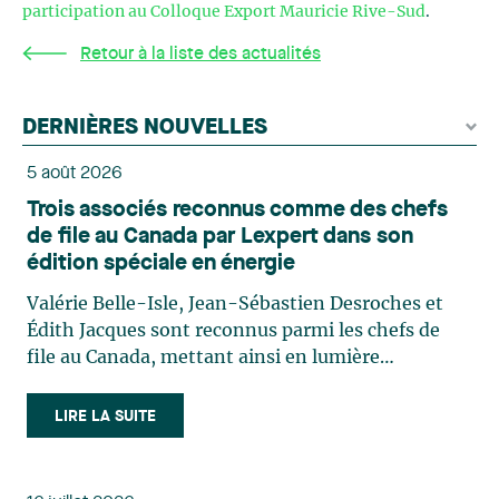
participation au Colloque Export Mauricie Rive-Sud
.
Retour à la liste des actualités
DERNIÈRES NOUVELLES
5 août 2026
Trois associés reconnus comme des chefs
de file au Canada par Lexpert dans son
édition spéciale en énergie
Valérie Belle-Isle, Jean-Sébastien Desroches et
Édith Jacques sont reconnus parmi les chefs de
file au Canada, mettant ainsi en lumière
l'excellence et le rôle stratégique du cabinet dans
le domaine du droit des technologies. Valérie
LIRE LA SUITE
Belle-Isle est associée au sein du groupe de droit
administratif de Lavery. Sa pratique porte
principalement sur le droit de l’environnement,