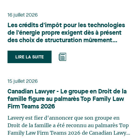
administratif de Lavery. Sa pratique porte
principalement sur le droit de l’environnement,
16 juillet 2026
l’urbanisme, l’aménagement et le développement
Les crédits d'impôt pour les technologies
du territoire. Elle conseille et représente une
de l'énergie propre exigent dès à présent
clientèle publique et privée dans le cadre d’enjeux
des choix de structuration mûrement
touchant notamment les obligations
réfléchis
environnementales, l’obtention d’autorisations
et de permis, l’application et la contestation de
LIRE LA SUITE
règlements d’urbanisme, ainsi que les dossiers
d’expropriation. Elle accompagne également les
municipalités dans la validation juridique de leurs
15 juillet 2026
décisions et dans la planification de leurs projets.
Canadian Lawyer - Le groupe en Droit de la
Reconnue pour son approche à la fois stratégique
famille figure au palmarès Top Family Law
et pratique, elle intervient aussi en matière de
Firm Teams 2026
taxation municipale et d’évaluation foncière, en
plus de contribuer régulièrement à des
Lavery est fier d'annoncer que son groupe en
publications et à des activités de formation. Jean-
Droit de la famille a été reconnu au palmarès Top
Sébastien Desroches œuvre en droit des affaires,
Family Law Firm Teams 2026 de Canadian Lawyer.
principalement dans le domaine des fusions et