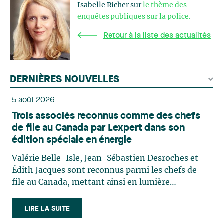
Isabelle Richer sur
le thème des
enquêtes publiques sur la police.
Retour à la liste des actualités
DERNIÈRES NOUVELLES
5 août 2026
Trois associés reconnus comme des chefs
de file au Canada par Lexpert dans son
édition spéciale en énergie
Valérie Belle-Isle, Jean-Sébastien Desroches et
Édith Jacques sont reconnus parmi les chefs de
file au Canada, mettant ainsi en lumière
l'excellence et le rôle stratégique du cabinet dans
le domaine du droit des technologies. Valérie
LIRE LA SUITE
Belle-Isle est associée au sein du groupe de droit