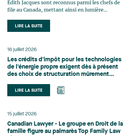
Édith Jacques sont reconnus parmi les chefs de
file au Canada, mettant ainsi en lumière
l'excellence et le rôle stratégique du cabinet dans
le domaine du droit des technologies. Valérie
LIRE LA SUITE
Belle-Isle est associée au sein du groupe de droit
administratif de Lavery. Sa pratique porte
principalement sur le droit de l’environnement,
16 juillet 2026
l’urbanisme, l’aménagement et le développement
Les crédits d'impôt pour les technologies
du territoire. Elle conseille et représente une
de l'énergie propre exigent dès à présent
clientèle publique et privée dans le cadre d’enjeux
des choix de structuration mûrement
touchant notamment les obligations
réfléchis
environnementales, l’obtention d’autorisations
et de permis, l’application et la contestation de
LIRE LA SUITE
règlements d’urbanisme, ainsi que les dossiers
d’expropriation. Elle accompagne également les
municipalités dans la validation juridique de leurs
15 juillet 2026
décisions et dans la planification de leurs projets.
Canadian Lawyer - Le groupe en Droit de la
Reconnue pour son approche à la fois stratégique
famille figure au palmarès Top Family Law
et pratique, elle intervient aussi en matière de