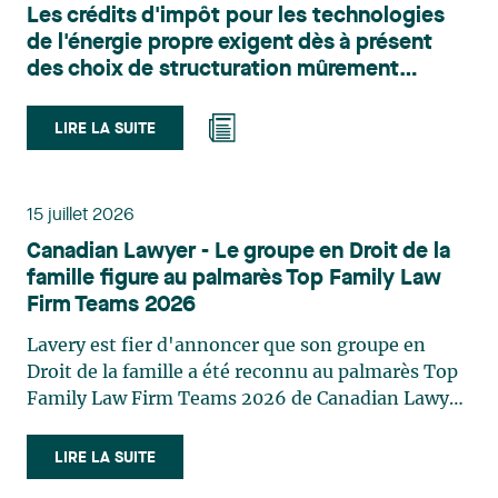
Les crédits d'impôt pour les technologies
du territoire. Elle conseille et représente une
de l'énergie propre exigent dès à présent
clientèle publique et privée dans le cadre d’enjeux
des choix de structuration mûrement
touchant notamment les obligations
réfléchis
environnementales, l’obtention d’autorisations
et de permis, l’application et la contestation de
LIRE LA SUITE
règlements d’urbanisme, ainsi que les dossiers
d’expropriation. Elle accompagne également les
municipalités dans la validation juridique de leurs
15 juillet 2026
décisions et dans la planification de leurs projets.
Canadian Lawyer - Le groupe en Droit de la
Reconnue pour son approche à la fois stratégique
famille figure au palmarès Top Family Law
et pratique, elle intervient aussi en matière de
Firm Teams 2026
taxation municipale et d’évaluation foncière, en
plus de contribuer régulièrement à des
Lavery est fier d'annoncer que son groupe en
publications et à des activités de formation. Jean-
Droit de la famille a été reconnu au palmarès Top
Sébastien Desroches œuvre en droit des affaires,
Family Law Firm Teams 2026 de Canadian Lawyer.
principalement dans le domaine des fusions et
Cette reconnaissance est le fruit d'un processus de
acquisitions, des infrastructures, des énergies
sélection rigoureux, fondé sur des nominations
LIRE LA SUITE
renouvelables et du développement de projets,
issues du lectorat, d'associations juridiques et de