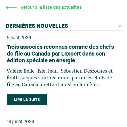
Retour à la liste des actualités
DERNIÈRES NOUVELLES
5 août 2026
Trois associés reconnus comme des chefs
de file au Canada par Lexpert dans son
édition spéciale en énergie
Valérie Belle-Isle, Jean-Sébastien Desroches et
Édith Jacques sont reconnus parmi les chefs de
file au Canada, mettant ainsi en lumière
l'excellence et le rôle stratégique du cabinet dans
le domaine du droit des technologies. Valérie
LIRE LA SUITE
Belle-Isle est associée au sein du groupe de droit
administratif de Lavery. Sa pratique porte
principalement sur le droit de l’environnement,
16 juillet 2026
l’urbanisme, l’aménagement et le développement