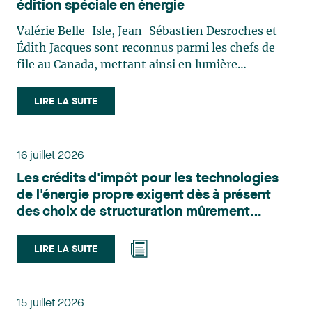
édition spéciale en énergie
Valérie Belle-Isle, Jean-Sébastien Desroches et
Édith Jacques sont reconnus parmi les chefs de
file au Canada, mettant ainsi en lumière
l'excellence et le rôle stratégique du cabinet dans
le domaine du droit des technologies. Valérie
LIRE LA SUITE
Belle-Isle est associée au sein du groupe de droit
administratif de Lavery. Sa pratique porte
principalement sur le droit de l’environnement,
16 juillet 2026
l’urbanisme, l’aménagement et le développement
Les crédits d'impôt pour les technologies
du territoire. Elle conseille et représente une
de l'énergie propre exigent dès à présent
clientèle publique et privée dans le cadre d’enjeux
des choix de structuration mûrement
touchant notamment les obligations
réfléchis
environnementales, l’obtention d’autorisations
et de permis, l’application et la contestation de
LIRE LA SUITE
règlements d’urbanisme, ainsi que les dossiers
d’expropriation. Elle accompagne également les
municipalités dans la validation juridique de leurs
15 juillet 2026