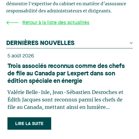
démontre l'expertise du cabinet en matière d’assurance
responsabilité des administrateurs et dirigeants.
Retour à la liste des actualités
DERNIÈRES NOUVELLES
5 août 2026
Trois associés reconnus comme des chefs
de file au Canada par Lexpert dans son
édition spéciale en énergie
Valérie Belle-Isle, Jean-Sébastien Desroches et
Édith Jacques sont reconnus parmi les chefs de
file au Canada, mettant ainsi en lumière
l'excellence et le rôle stratégique du cabinet dans
le domaine du droit des technologies. Valérie
LIRE LA SUITE
Belle-Isle est associée au sein du groupe de droit
administratif de Lavery. Sa pratique porte