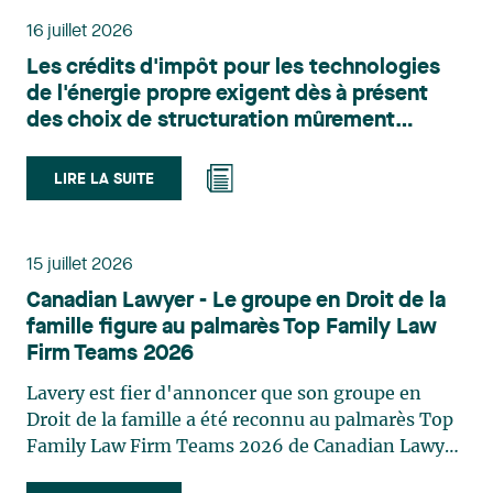
principalement sur le droit de l’environnement,
16 juillet 2026
l’urbanisme, l’aménagement et le développement
Les crédits d'impôt pour les technologies
du territoire. Elle conseille et représente une
de l'énergie propre exigent dès à présent
clientèle publique et privée dans le cadre d’enjeux
des choix de structuration mûrement
touchant notamment les obligations
réfléchis
environnementales, l’obtention d’autorisations
et de permis, l’application et la contestation de
LIRE LA SUITE
règlements d’urbanisme, ainsi que les dossiers
d’expropriation. Elle accompagne également les
municipalités dans la validation juridique de leurs
15 juillet 2026
décisions et dans la planification de leurs projets.
Canadian Lawyer - Le groupe en Droit de la
Reconnue pour son approche à la fois stratégique
famille figure au palmarès Top Family Law
et pratique, elle intervient aussi en matière de
Firm Teams 2026
taxation municipale et d’évaluation foncière, en
plus de contribuer régulièrement à des
Lavery est fier d'annoncer que son groupe en
publications et à des activités de formation. Jean-
Droit de la famille a été reconnu au palmarès Top
Sébastien Desroches œuvre en droit des affaires,
Family Law Firm Teams 2026 de Canadian Lawyer.
principalement dans le domaine des fusions et
Cette reconnaissance est le fruit d'un processus de