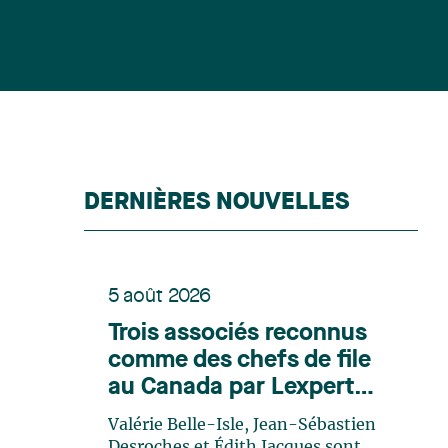
DERNIÈRES NOUVELLES
5 août 2026
Trois associés reconnus
comme des chefs de file
au Canada par Lexpert
dans son édition spéciale
Valérie Belle-Isle, Jean-Sébastien
en énergie
Desroches et Édith Jacques sont