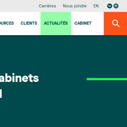
Carrières
Nous joindre
EN
OURCES
CLIENTS
ACTUALITÉS
CABINET
abinets
l