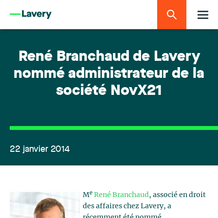
René Branchaud de Lavery
nommé administrateur de la
société NovX21
22 janvier 2014
e
M
René Branchaud
, associé en droit
des affaires chez Lavery, a
récemment été nommé