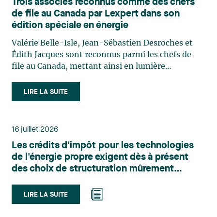
Trois associés reconnus comme des chefs
de file au Canada par Lexpert dans son
édition spéciale en énergie
Valérie Belle-Isle, Jean-Sébastien Desroches et
Édith Jacques sont reconnus parmi les chefs de
file au Canada, mettant ainsi en lumière
l'excellence et le rôle stratégique du cabinet dans
le domaine du droit des technologies. Valérie
LIRE LA SUITE
Belle-Isle est associée au sein du groupe de droit
administratif de Lavery. Sa pratique porte
principalement sur le droit de l’environnement,
16 juillet 2026
l’urbanisme, l’aménagement et le développement
Les crédits d'impôt pour les technologies
du territoire. Elle conseille et représente une
de l'énergie propre exigent dès à présent
clientèle publique et privée dans le cadre d’enjeux
des choix de structuration mûrement
touchant notamment les obligations
réfléchis
environnementales, l’obtention d’autorisations
et de permis, l’application et la contestation de
LIRE LA SUITE
règlements d’urbanisme, ainsi que les dossiers