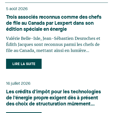
5 août 2026
Trois associés reconnus comme des chefs
de file au Canada par Lexpert dans son
édition spéciale en énergie
Valérie Belle-Isle, Jean-Sébastien Desroches et
Édith Jacques sont reconnus parmi les chefs de
file au Canada, mettant ainsi en lumière
l'excellence et le rôle stratégique du cabinet dans
le domaine du droit des technologies. Valérie
LIRE LA SUITE
Belle-Isle est associée au sein du groupe de droit
administratif de Lavery. Sa pratique porte
principalement sur le droit de l’environnement,
16 juillet 2026
l’urbanisme, l’aménagement et le développement
Les crédits d'impôt pour les technologies
du territoire. Elle conseille et représente une
de l'énergie propre exigent dès à présent
clientèle publique et privée dans le cadre d’enjeux
des choix de structuration mûrement
touchant notamment les obligations
réfléchis
environnementales, l’obtention d’autorisations