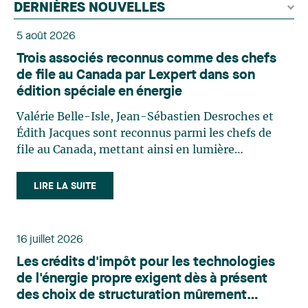
DERNIÈRES NOUVELLES
5 août 2026
Trois associés reconnus comme des chefs
de file au Canada par Lexpert dans son
édition spéciale en énergie
Valérie Belle-Isle, Jean-Sébastien Desroches et
Édith Jacques sont reconnus parmi les chefs de
file au Canada, mettant ainsi en lumière
l'excellence et le rôle stratégique du cabinet dans
le domaine du droit des technologies. Valérie
LIRE LA SUITE
Belle-Isle est associée au sein du groupe de droit
administratif de Lavery. Sa pratique porte
principalement sur le droit de l’environnement,
16 juillet 2026
l’urbanisme, l’aménagement et le développement
Les crédits d'impôt pour les technologies
du territoire. Elle conseille et représente une
de l'énergie propre exigent dès à présent
clientèle publique et privée dans le cadre d’enjeux
des choix de structuration mûrement
touchant notamment les obligations