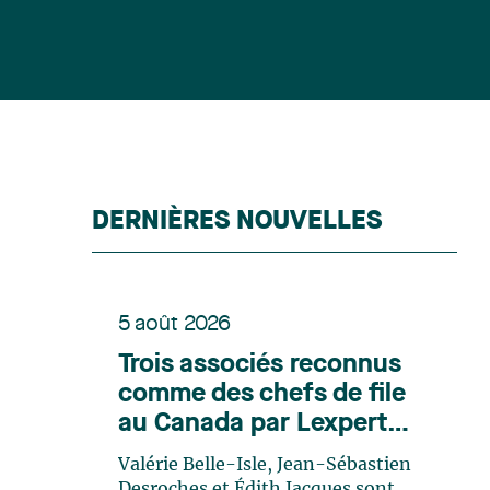
DERNIÈRES NOUVELLES
5 août 2026
Trois associés reconnus
comme des chefs de file
au Canada par Lexpert
dans son édition spéciale
Valérie Belle-Isle, Jean-Sébastien
en énergie
Desroches et Édith Jacques sont