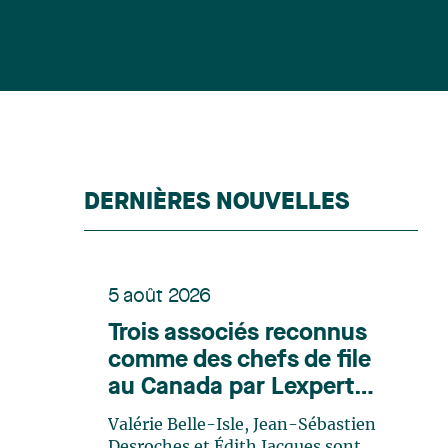
DERNIÈRES NOUVELLES
5 août 2026
Trois associés reconnus
comme des chefs de file
au Canada par Lexpert
dans son édition spéciale
Valérie Belle-Isle, Jean-Sébastien
en énergie
Desroches et Édith Jacques sont