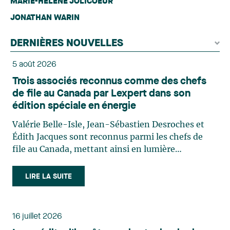
MARIE-HÉLÈNE JOLICOEUR
JONATHAN WARIN
DERNIÈRES NOUVELLES
5 août 2026
Trois associés reconnus comme des chefs
de file au Canada par Lexpert dans son
édition spéciale en énergie
Valérie Belle-Isle, Jean-Sébastien Desroches et
Édith Jacques sont reconnus parmi les chefs de
file au Canada, mettant ainsi en lumière
l'excellence et le rôle stratégique du cabinet dans
le domaine du droit des technologies. Valérie
LIRE LA SUITE
Belle-Isle est associée au sein du groupe de droit
administratif de Lavery. Sa pratique porte
principalement sur le droit de l’environnement,
16 juillet 2026
l’urbanisme, l’aménagement et le développement