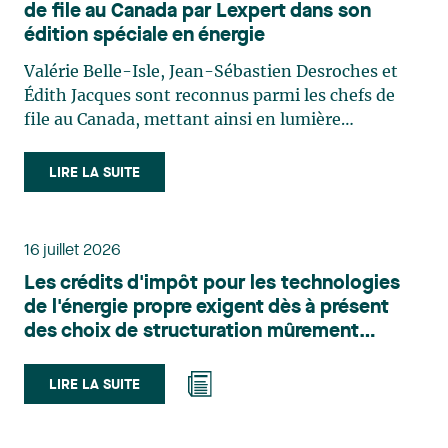
de file au Canada par Lexpert dans son
édition spéciale en énergie
Valérie Belle-Isle, Jean-Sébastien Desroches et
Édith Jacques sont reconnus parmi les chefs de
file au Canada, mettant ainsi en lumière
l'excellence et le rôle stratégique du cabinet dans
le domaine du droit des technologies. Valérie
LIRE LA SUITE
Belle-Isle est associée au sein du groupe de droit
administratif de Lavery. Sa pratique porte
principalement sur le droit de l’environnement,
16 juillet 2026
l’urbanisme, l’aménagement et le développement
Les crédits d'impôt pour les technologies
du territoire. Elle conseille et représente une
de l'énergie propre exigent dès à présent
clientèle publique et privée dans le cadre d’enjeux
des choix de structuration mûrement
touchant notamment les obligations
réfléchis
environnementales, l’obtention d’autorisations
et de permis, l’application et la contestation de
LIRE LA SUITE
règlements d’urbanisme, ainsi que les dossiers
d’expropriation. Elle accompagne également les