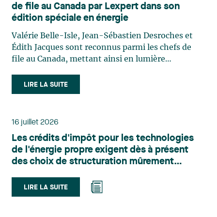
de file au Canada par Lexpert dans son
édition spéciale en énergie
Valérie Belle-Isle, Jean-Sébastien Desroches et
Édith Jacques sont reconnus parmi les chefs de
file au Canada, mettant ainsi en lumière
l'excellence et le rôle stratégique du cabinet dans
le domaine du droit des technologies. Valérie
LIRE LA SUITE
Belle-Isle est associée au sein du groupe de droit
administratif de Lavery. Sa pratique porte
principalement sur le droit de l’environnement,
16 juillet 2026
l’urbanisme, l’aménagement et le développement
Les crédits d'impôt pour les technologies
du territoire. Elle conseille et représente une
de l'énergie propre exigent dès à présent
clientèle publique et privée dans le cadre d’enjeux
des choix de structuration mûrement
touchant notamment les obligations
réfléchis
environnementales, l’obtention d’autorisations
et de permis, l’application et la contestation de
LIRE LA SUITE
règlements d’urbanisme, ainsi que les dossiers
d’expropriation. Elle accompagne également les