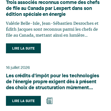
Trois associés reconnus comme des chefs
de file au Canada par Lexpert dans son
édition spéciale en énergie
Valérie Belle-Isle, Jean-Sébastien Desroches et
Édith Jacques sont reconnus parmi les chefs de
file au Canada, mettant ainsi en lumière
l'excellence et le rôle stratégique du cabinet dans
le domaine du droit des technologies. Valérie
LIRE LA SUITE
Belle-Isle est associée au sein du groupe de droit
administratif de Lavery. Sa pratique porte
principalement sur le droit de l’environnement,
16 juillet 2026
l’urbanisme, l’aménagement et le développement
Les crédits d'impôt pour les technologies
du territoire. Elle conseille et représente une
de l'énergie propre exigent dès à présent
clientèle publique et privée dans le cadre d’enjeux
des choix de structuration mûrement
touchant notamment les obligations
réfléchis
environnementales, l’obtention d’autorisations
et de permis, l’application et la contestation de
LIRE LA SUITE
règlements d’urbanisme, ainsi que les dossiers