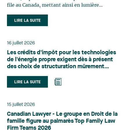
file au Canada, mettant ainsi en lumière
l'excellence et le rôle stratégique du cabinet dans
le domaine du droit des technologies. Valérie
LIRE LA SUITE
Belle-Isle est associée au sein du groupe de droit
administratif de Lavery. Sa pratique porte
principalement sur le droit de l’environnement,
16 juillet 2026
l’urbanisme, l’aménagement et le développement
Les crédits d'impôt pour les technologies
du territoire. Elle conseille et représente une
de l'énergie propre exigent dès à présent
clientèle publique et privée dans le cadre d’enjeux
des choix de structuration mûrement
touchant notamment les obligations
réfléchis
environnementales, l’obtention d’autorisations
et de permis, l’application et la contestation de
LIRE LA SUITE
règlements d’urbanisme, ainsi que les dossiers
d’expropriation. Elle accompagne également les
municipalités dans la validation juridique de leurs
15 juillet 2026
décisions et dans la planification de leurs projets.
Canadian Lawyer - Le groupe en Droit de la
Reconnue pour son approche à la fois stratégique
famille figure au palmarès Top Family Law
et pratique, elle intervient aussi en matière de
Firm Teams 2026