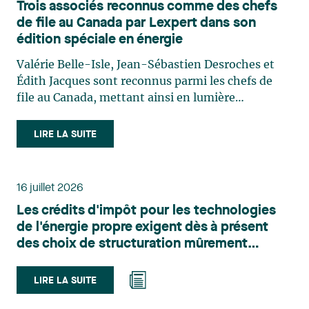
Trois associés reconnus comme des chefs
de file au Canada par Lexpert dans son
édition spéciale en énergie
Valérie Belle-Isle, Jean-Sébastien Desroches et
Édith Jacques sont reconnus parmi les chefs de
file au Canada, mettant ainsi en lumière
l'excellence et le rôle stratégique du cabinet dans
le domaine du droit des technologies. Valérie
LIRE LA SUITE
Belle-Isle est associée au sein du groupe de droit
administratif de Lavery. Sa pratique porte
principalement sur le droit de l’environnement,
16 juillet 2026
l’urbanisme, l’aménagement et le développement
Les crédits d'impôt pour les technologies
du territoire. Elle conseille et représente une
de l'énergie propre exigent dès à présent
clientèle publique et privée dans le cadre d’enjeux
des choix de structuration mûrement
touchant notamment les obligations
réfléchis
environnementales, l’obtention d’autorisations
et de permis, l’application et la contestation de
LIRE LA SUITE
règlements d’urbanisme, ainsi que les dossiers