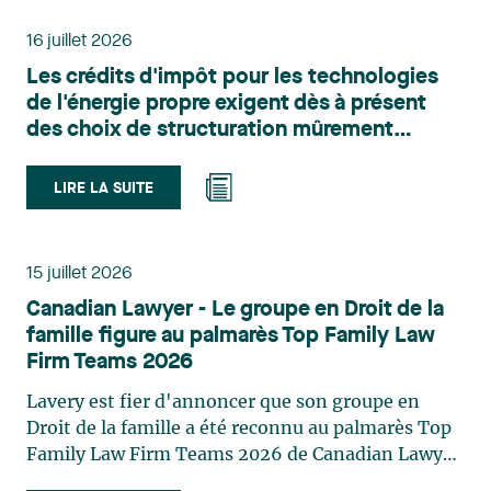
administratif de Lavery. Sa pratique porte
principalement sur le droit de l’environnement,
16 juillet 2026
l’urbanisme, l’aménagement et le développement
Les crédits d'impôt pour les technologies
du territoire. Elle conseille et représente une
de l'énergie propre exigent dès à présent
clientèle publique et privée dans le cadre d’enjeux
des choix de structuration mûrement
touchant notamment les obligations
réfléchis
environnementales, l’obtention d’autorisations
et de permis, l’application et la contestation de
LIRE LA SUITE
règlements d’urbanisme, ainsi que les dossiers
d’expropriation. Elle accompagne également les
municipalités dans la validation juridique de leurs
15 juillet 2026
décisions et dans la planification de leurs projets.
Canadian Lawyer - Le groupe en Droit de la
Reconnue pour son approche à la fois stratégique
famille figure au palmarès Top Family Law
et pratique, elle intervient aussi en matière de
Firm Teams 2026
taxation municipale et d’évaluation foncière, en
plus de contribuer régulièrement à des
Lavery est fier d'annoncer que son groupe en
publications et à des activités de formation. Jean-
Droit de la famille a été reconnu au palmarès Top
Sébastien Desroches œuvre en droit des affaires,
Family Law Firm Teams 2026 de Canadian Lawyer.
principalement dans le domaine des fusions et
Cette reconnaissance est le fruit d'un processus de