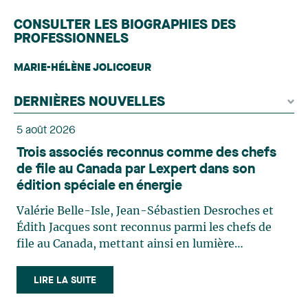
CONSULTER LES BIOGRAPHIES DES
PROFESSIONNELS
MARIE-HÉLÈNE JOLICOEUR
DERNIÈRES NOUVELLES
5 août 2026
Trois associés reconnus comme des chefs
de file au Canada par Lexpert dans son
édition spéciale en énergie
Valérie Belle-Isle, Jean-Sébastien Desroches et
Édith Jacques sont reconnus parmi les chefs de
file au Canada, mettant ainsi en lumière
l'excellence et le rôle stratégique du cabinet dans
le domaine du droit des technologies. Valérie
LIRE LA SUITE
Belle-Isle est associée au sein du groupe de droit