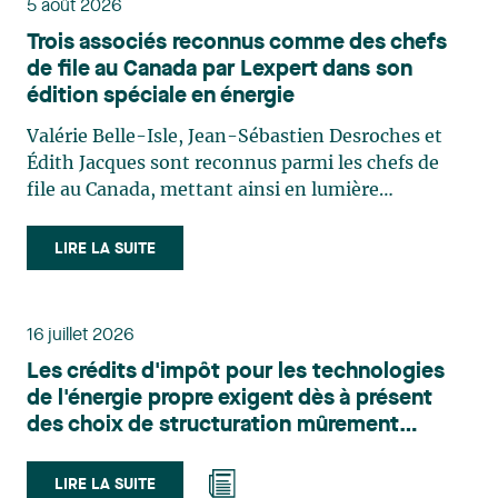
5 août 2026
Trois associés reconnus comme des chefs
de file au Canada par Lexpert dans son
édition spéciale en énergie
Valérie Belle-Isle, Jean-Sébastien Desroches et
Édith Jacques sont reconnus parmi les chefs de
file au Canada, mettant ainsi en lumière
l'excellence et le rôle stratégique du cabinet dans
le domaine du droit des technologies. Valérie
LIRE LA SUITE
Belle-Isle est associée au sein du groupe de droit
administratif de Lavery. Sa pratique porte
principalement sur le droit de l’environnement,
16 juillet 2026
l’urbanisme, l’aménagement et le développement
Les crédits d'impôt pour les technologies
du territoire. Elle conseille et représente une
de l'énergie propre exigent dès à présent
clientèle publique et privée dans le cadre d’enjeux
des choix de structuration mûrement
touchant notamment les obligations
réfléchis
environnementales, l’obtention d’autorisations
et de permis, l’application et la contestation de
LIRE LA SUITE