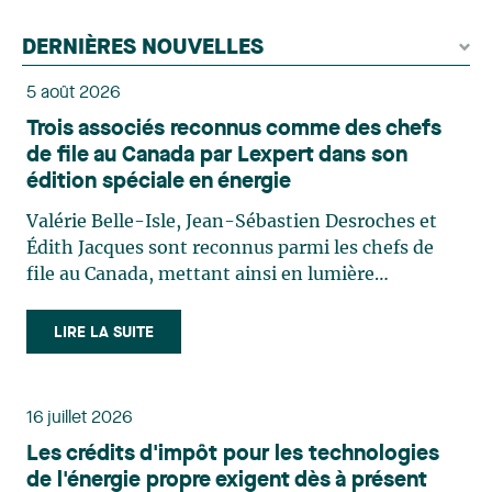
DERNIÈRES NOUVELLES
5 août 2026
Trois associés reconnus comme des chefs
de file au Canada par Lexpert dans son
édition spéciale en énergie
Valérie Belle-Isle, Jean-Sébastien Desroches et
Édith Jacques sont reconnus parmi les chefs de
file au Canada, mettant ainsi en lumière
l'excellence et le rôle stratégique du cabinet dans
le domaine du droit des technologies. Valérie
LIRE LA SUITE
Belle-Isle est associée au sein du groupe de droit
administratif de Lavery. Sa pratique porte
principalement sur le droit de l’environnement,
16 juillet 2026
l’urbanisme, l’aménagement et le développement
Les crédits d'impôt pour les technologies
du territoire. Elle conseille et représente une
de l'énergie propre exigent dès à présent
clientèle publique et privée dans le cadre d’enjeux